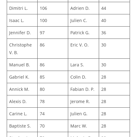
Dimitri L.
106
Adrien D.
44
Isaac L.
100
Julien C.
40
Jennifer D.
97
Patrick G.
36
Christophe
86
Eric V. O.
30
V. B.
Manuel B.
86
Lara S.
30
Gabriel K.
85
Colin D.
28
Annick M.
80
Fabian D. P.
28
Alexis D.
78
Jerome R.
28
Carine L.
74
Julien G.
28
Baptiste S.
70
Marc W.
28