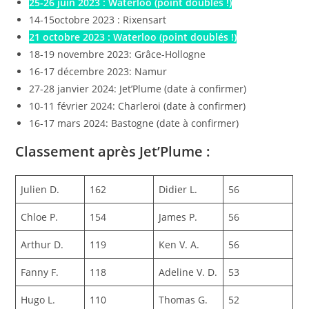
25-26 juin 2023 : Waterloo (point doublés !)
14-15octobre 2023 : Rixensart
21 octobre 2023 : Waterloo (point doublés !)
18-19 novembre 2023: Grâce-Hollogne
16-17 décembre 2023: Namur
27-28 janvier 2024: Jet’Plume (date à confirmer)
10-11 février 2024: Charleroi (date à confirmer)
16-17 mars 2024: Bastogne (date à confirmer)
Classement après Jet’Plume :
Julien D.
162
Didier L.
56
Chloe P.
154
James P.
56
Arthur D.
119
Ken V. A.
56
Fanny F.
118
Adeline V. D.
53
Hugo L.
110
Thomas G.
52