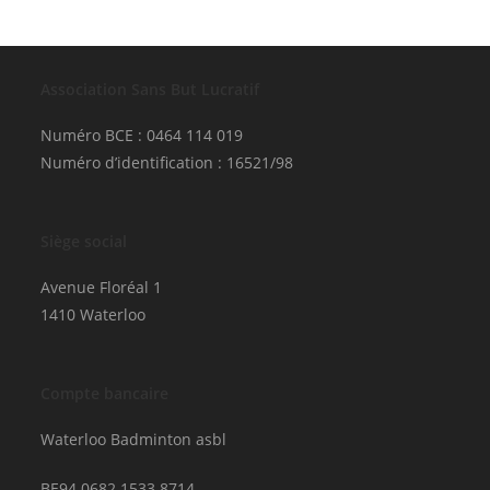
Association Sans But Lucratif
Numéro BCE : 0464 114 019
Numéro d’identification : 16521/98
Siège social
Avenue Floréal 1
1410 Waterloo
Compte bancaire
Waterloo Badminton asbl
BE94 0682 1533 8714