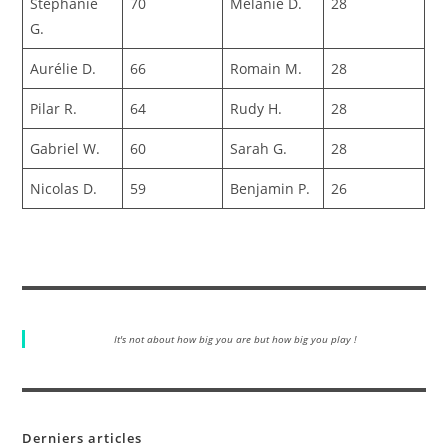
Stephanie
70
Melanie D.
28
G.
Aurélie D.
66
Romain M.
28
Pilar R.
64
Rudy H.
28
Gabriel W.
60
Sarah G.
28
Nicolas D.
59
Benjamin P.
26
It's not about how big you are but how big you play !
Derniers articles