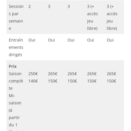
Session
2
3
3
3 (+
3 (+
s par
accès
accès
semain
jeu
jeu
e
libre)
libre)
Entraîn
Oui
Oui
Oui
Oui
Oui
ements
dirigés
Prix
Saison
250€
265€
265€
265€
265€
complè
140€
150€
150€
150€
150€
te
Mi-
saison
(à
partir
du 1