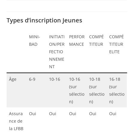
Types d’inscription Jeunes
MINI-
INITIATI
PERFOR
COMPÉ
COMPÉ
BAD
ON/PER
MANCE
TITEUR
TITEUR
FECTIO
ELITE
NNEME
NT
Âge
6-9
10-16
10-16
10-18
16-18
(sur
(sur
(sur
sélectio
sélectio
sélectio
n)
n)
n)
Assura
Oui
Oui
Oui
Oui
Oui
nce de
la LFBB