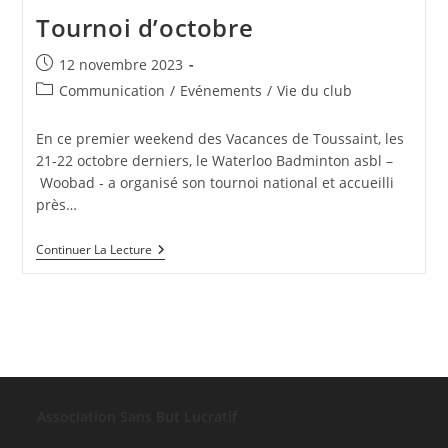
Tournoi d’octobre
Publication
12 novembre 2023
publiée :
Post
Communication
/
Evénements
/
Vie du club
category:
En ce premier weekend des Vacances de Toussaint, les
21-22 octobre derniers, le Waterloo Badminton asbl –
Woobad - a organisé son tournoi national et accueilli
près…
Tournoi
Continuer La Lecture
D’octobre
Association Sans But Lucratif