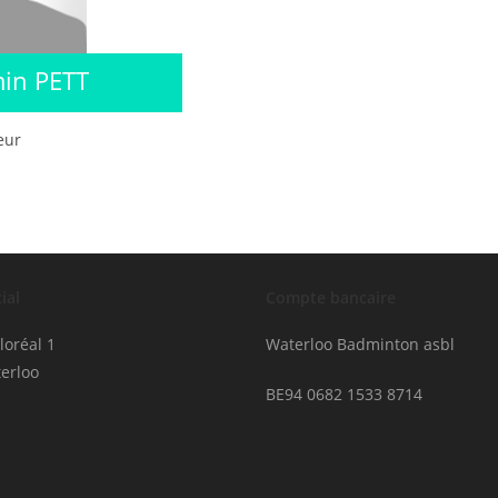
in PETT
eur
ial
Compte bancaire
loréal 1
Waterloo Badminton asbl
erloo
BE94 0682 1533 8714