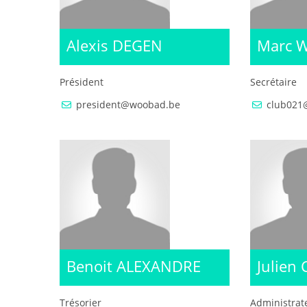
Alexis DEGEN
Marc 
Président
Secrétaire
president@woobad.be
club021
Benoit ALEXANDRE
Julien
Trésorier
Administrat