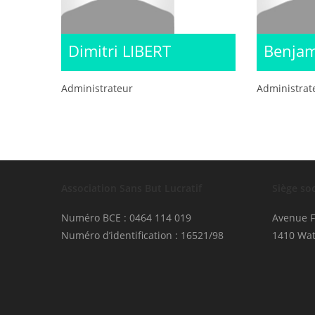
Dimitri LIBERT
Benjam
Administrateur
Administrat
Association Sans But Lucratif
Siège soc
Numéro BCE : 0464 114 019
Avenue F
Numéro d’identification : 16521/98
1410 Wat