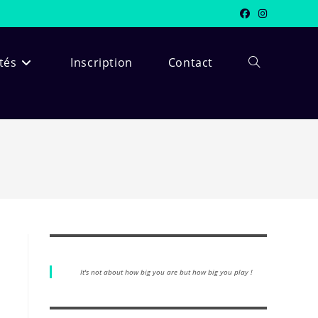
ités
Inscription
Contact
It's not about how big you are but how big you play !