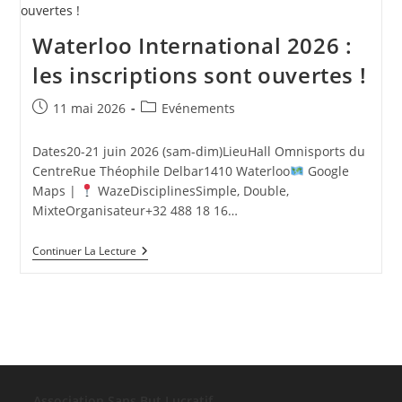
Waterloo International 2026 :
les inscriptions sont ouvertes !
Publication
Post
11 mai 2026
Evénements
publiée :
category:
Dates20-21 juin 2026 (sam-dim)LieuHall Omnisports du
CentreRue Théophile Delbar1410 Waterloo
Google
Maps |
WazeDisciplinesSimple, Double,
MixteOrganisateur+32 488 18 16…
Waterloo
Continuer La Lecture
International
2026
:
Les
Inscriptions
Sont
Ouvertes
!
Association Sans But Lucratif