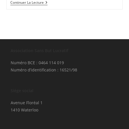
Un
Continuer La Lecture
Site
Web
Flambant
Neuf
!
Association Sans But Lucratif
Numéro BCE : 0464 114 019
Numéro d’identification : 16521/98
Siège social
Avenue Floréal 1
1410 Waterloo