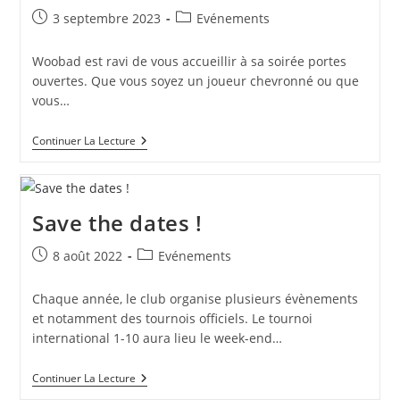
Publication
Post
3 septembre 2023
Evénements
publiée :
category:
Woobad est ravi de vous accueillir à sa soirée portes
ouvertes. Que vous soyez un joueur chevronné ou que
vous…
Soirée
Continuer La Lecture
Portes
Ouvertes
8/9
!
Save the dates !
Publication
Post
8 août 2022
Evénements
publiée :
category:
Chaque année, le club organise plusieurs évènements
et notamment des tournois officiels. Le tournoi
international 1-10 aura lieu le week-end…
Save
Continuer La Lecture
The