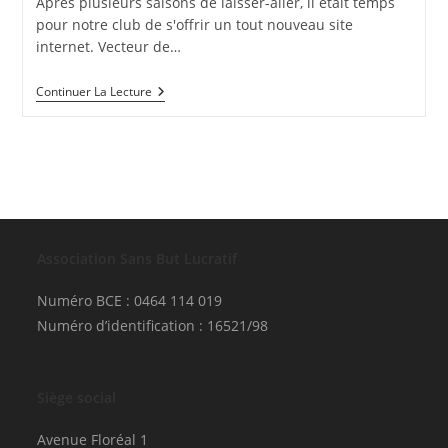
Après plusieurs saisons de laisser-aller, il était temps
pour notre club de s'offrir un tout nouveau site
internet. Vecteur de…
Un
Continuer La Lecture
Site
Web
Flambant
Neuf
!
Association Sans But Lucratif
Numéro BCE : 0464 114 019
Numéro d’identification : 16521/98
Siège social
Avenue Floréal 1