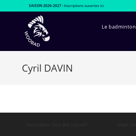
Skip
SAISON 2026-2027 :
Inscriptions ouvertes
ici
to
content
Le badminton
Cyril DAVIN
Association Sans But Lucratif
Siège soc