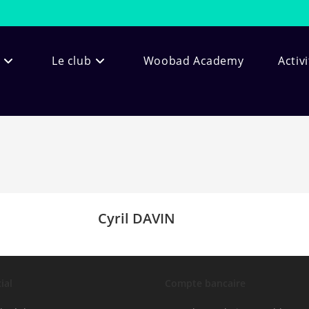
Le club
Woobad Academy
Activ
Cyril DAVIN
ial
Compte bancaire