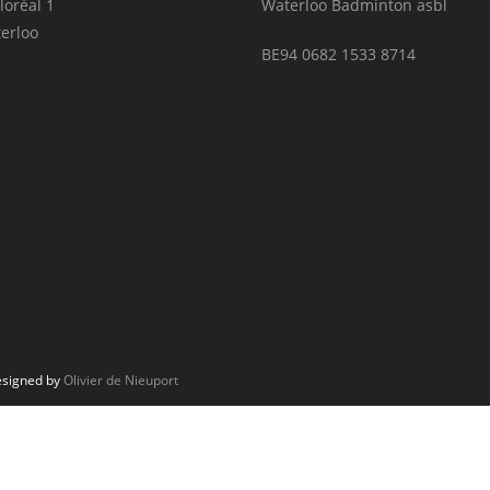
loréal 1
Waterloo Badminton asbl
erloo
BE94 0682 1533 8714
Designed by
Olivier de Nieuport