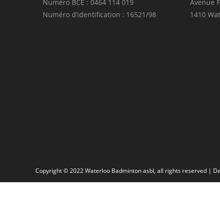
Numéro BCE : 0464 114 019
Avenue F
Numéro d’identification : 16521/98
1410 Wat
Copyright © 2022 Waterloo Badminton asbl, all rights reserved | 