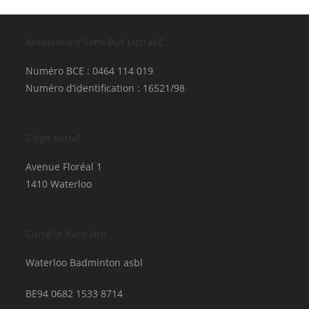
Association Sans But Lucratif
Numéro BCE : 0464 114 019
Numéro d’identification : 16521/98
Siège social
Avenue Floréal 1
1410 Waterloo
Compte bancaire
Waterloo Badminton asbl
BE94 0682 1533 8714