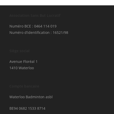
Association Sans But Lucratif
Numéro BCE : 0464 114 019
Numéro d’identification : 16521/98
Siège social
Avenue Floréal 1
1410 Waterloo
Compte bancaire
Waterloo Badminton asbl
BE94 0682 1533 8714