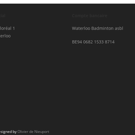
ial
Compte bancaire
loréal 1
Waterloo Badminton asbl
erloo
BE94 0682 1533 8714
Designed by
Olivier de Nieuport