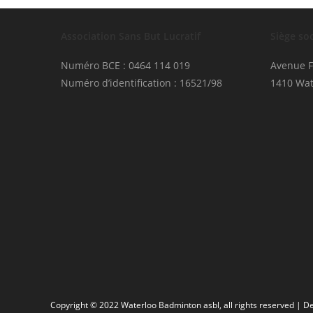
Association Sans But Lucratif
Siège soc
Numéro BCE : 0464 114 019
Avenue F
Numéro d’identification : 16521/98
1410 Wat
Copyright © 2022 Waterloo Badminton asbl, all rights reserved | 