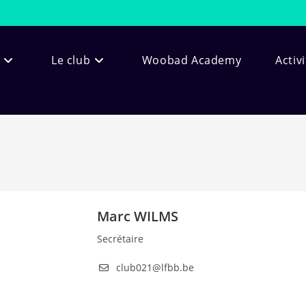
Le club
Woobad Academy
Activ
Marc WILMS
Secrétaire
club021@lfbb.be