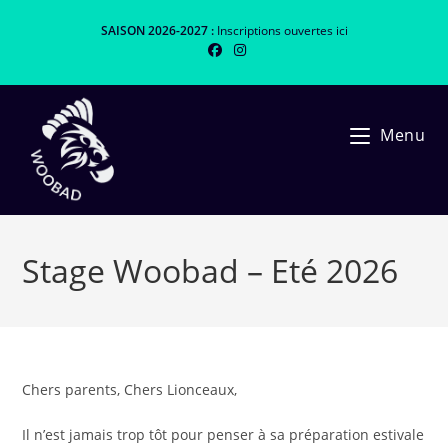
Skip
SAISON 2026-2027 :
Inscriptions ouvertes
ici
to
content
Menu
Stage Woobad – Eté 2026
Chers parents, Chers Lionceaux,
Il n’est jamais trop tôt pour penser à sa préparation estivale